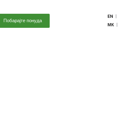
|
EN
Побарајте понуда
|
МК