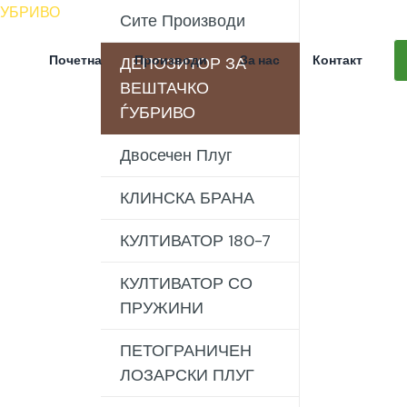
ЃУБРИВО
Сите Производи
Почетна
Производи
За нас
Контакт
ДЕПОЗИТОР ЗА
ВЕШТАЧКО
ЃУБРИВО
Двосечен Плуг
КЛИНСКА БРАНА
КУЛТИВАТОР 180-7
КУЛТИВАТОР СО
ПРУЖИНИ
ПЕТОГРАНИЧЕН
ЛОЗАРСКИ ПЛУГ