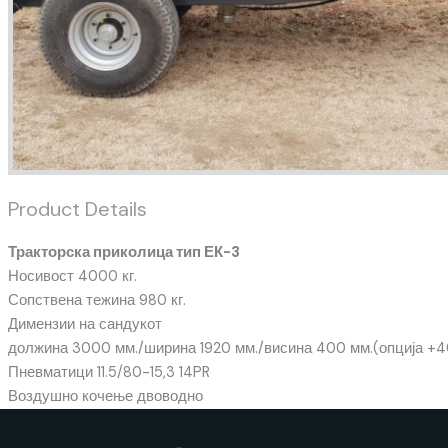
Product Details
Тракторска приколица тип ЕК-3
Носивост 4000 кг.
Сопствена тежина 980 кг.
Димензии на сандукот
должина 3000 мм./ширина 1920 мм./висина 400 мм.(опција +
Пневматици 11.5/80-15,3 14PR
Воздушно кочење двоводно